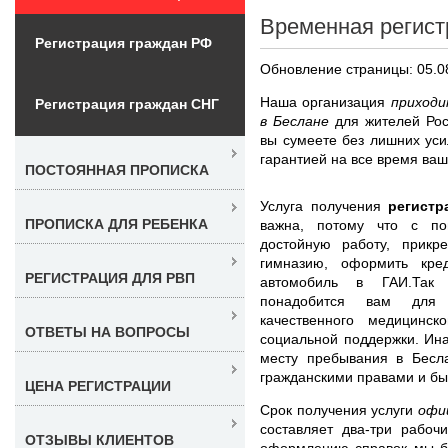
Временная регист
Регистрация граждан РФ
Обновление страницы: 05.0
Наша организация
приходи
Регистрация граждан СНГ
в Беслане
для жителей Ро
вы сумеете без лишних ус
гарантией на все время ваш
ПОСТОЯННАЯ ПРОПИСКА
Услуга получения
регист
ПРОПИСКА ДЛЯ РЕБЕНКА
важна, потому что с по
достойную работу, прикр
гимназию, оформить кре
РЕГИСТРАЦИЯ ДЛЯ РВП
автомобиль в ГАИ.Так
понадобится вам для п
качественного медицинс
ОТВЕТЫ НА ВОПРОСЫ
социальной поддержки. Ин
месту пребывания в Бесл
гражданскими правами и бы
ЦЕНА РЕГИСТРАЦИИ
Срок получения услуги
офи
составляет два-три рабоч
ОТЗЫВЫ КЛИЕНТОВ
оформлению справок мы бе