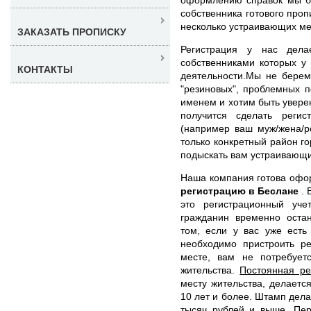
собственника готового про
несколько устраивающих ме
ЗАКАЗАТЬ ПРОПИСКУ
Регистрация у нас дела
собственниками которых у
КОНТАКТЫ
деятельности.Мы не берем
"резиновых", проблемных 
именем и хотим быть уверен
получится сделать реги
(например ваш муж/жена/р
только конкретный район г
подыскать вам устраивающи
Наша компания готова оф
регистрацию в Беслане
.
это регистрационный уче
гражданин временно оста
том, если у вас уже есть
необходимо пристроить ре
месте, вам не потребует
жительства.
Постоянная ре
месту жительства, делаетс
10 лет и более. Штамп дела
тысяч рублей и выше. Пер