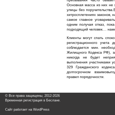
Основная масса из них не х
улицы без поручительства.
хитросплетениях законов, н
самое главное уговариват
одним получая отказ, пока
подходящий человек.... нам
Клиенты могут спать споко
регистрационного учета д
соблюдается мин. необхо
Жилищного Кодекса РФ), з
никогда не будет неприя
выполнения участниками ус
329 Гражданского кодекс
долгосрочном взаимовыг
правил порядочности.
© Все права защищены, 2012-2026
Временная регистрация в Беслане.
Сайт работает на WordPress